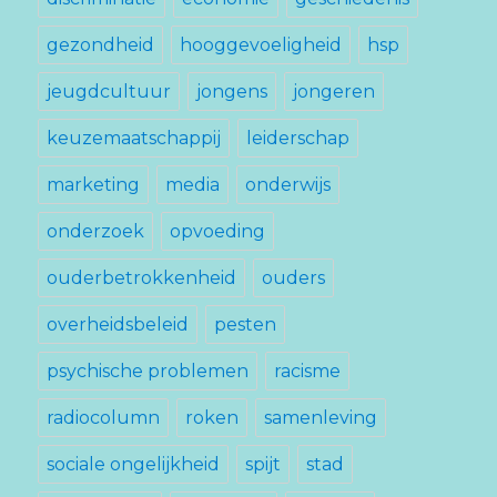
gezondheid
hooggevoeligheid
hsp
jeugdcultuur
jongens
jongeren
keuzemaatschappij
leiderschap
marketing
media
onderwijs
onderzoek
opvoeding
ouderbetrokkenheid
ouders
overheidsbeleid
pesten
psychische problemen
racisme
radiocolumn
roken
samenleving
sociale ongelijkheid
spijt
stad