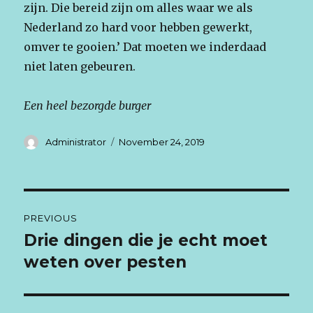
zijn. Die bereid zijn om alles waar we als
Nederland zo hard voor hebben gewerkt,
omver te gooien.’ Dat moeten we inderdaad
niet laten gebeuren.
Een heel bezorgde burger
Author
Administrator
Posted
November 24, 2019
on
Post
PREVIOUS
navigation
Drie dingen die je echt moet
Previous
weten over pesten
post: