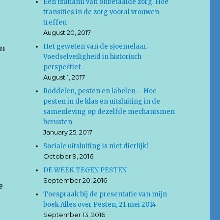
Een tsunami van onbetaalde zorg. Hoe
transities in de zorg vooral vrouwen
treffen
August 20, 2017
Het geweten van de sjoemelaar.
an
Voedselveiligheid in historisch
perspectief
August 1, 2017
Roddelen, pesten en labelen – Hoe
pesten in de klas en uitsluiting in de
samenleving op dezelfde mechanismen
berusten
January 25, 2017
a
Sociale uitsluiting is niet dierlijk!
October 9, 2016
DE WEEK TEGEN PESTEN
September 20, 2016
e
Toespraak bij de presentatie van mijn
boek Alles over Pesten, 21 mei 2014
September 13, 2016