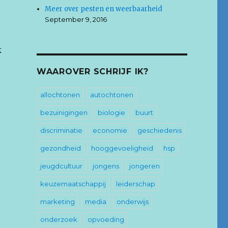
Meer over pesten en weerbaarheid
September 9, 2016
k
WAAROVER SCHRIJF IK?
allochtonen
autochtonen
bezuinigingen
biologie
buurt
discriminatie
economie
geschiedenis
gezondheid
hooggevoeligheid
hsp
jeugdcultuur
jongens
jongeren
keuzemaatschappij
leiderschap
marketing
media
onderwijs
onderzoek
opvoeding