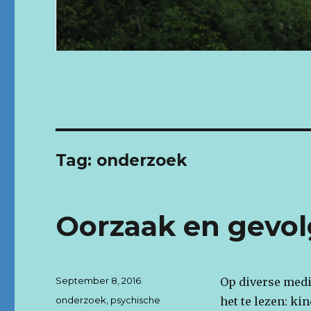
Tag: onderzoek
Oorzaak en gevol
Posted
September 8, 2016
Op diverse media
on
Tags
onderzoek
,
psychische
het te lezen: k