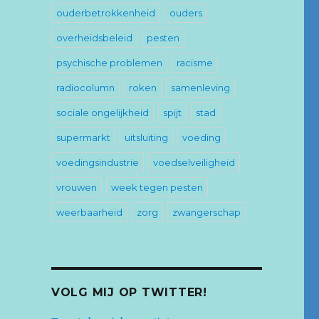
ouderbetrokkenheid
ouders
overheidsbeleid
pesten
psychische problemen
racisme
radiocolumn
roken
samenleving
sociale ongelijkheid
spijt
stad
supermarkt
uitsluiting
voeding
voedingsindustrie
voedselveiligheid
vrouwen
week tegen pesten
weerbaarheid
zorg
zwangerschap
VOLG MIJ OP TWITTER!