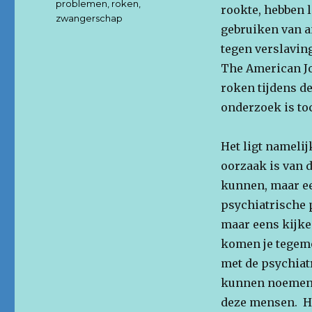
problemen
,
roken
,
rookte, hebben 
zwangerschap
gebruiken van a
tegen verslaving
The American Jo
roken tijdens d
onderzoek is to
Het ligt namelij
oorzaak is van d
kunnen, maar ee
psychiatrische
maar eens kijke
komen je tegemo
met de psychiat
kunnen noemen. 
deze mensen. He