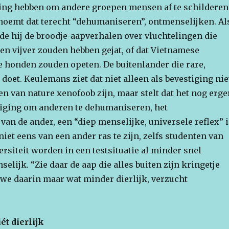
ing hebben om andere groepen mensen af te schilderen
j noemt dat terecht “dehumaniseren”, ontmenselijken. Al
e hij de broodje-aapverhalen over vluchtelingen die
en vijver zouden hebben gejat, of dat Vietnamese
honden zouden opeten. De buitenlander die rare,
 doet. Keulemans ziet dat niet alleen als bevestiging nie
n van nature xenofoob zijn, maar stelt dat het nog erge
neiging om anderen te dehumaniseren, het
an de ander, een “diep menselijke, universele reflex” i
niet eens van een ander ras te zijn, zelfs studenten van
rsiteit worden in een testsituatie al minder snel
elijk. “Zie daar de aap die alles buiten zijn kringetje
 we daarin maar wat minder dierlijk, verzucht
iét dierlijk