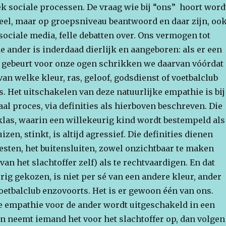
stek sociale processen. De vraag wie bij “ons” hoort word
ueel, maar op groepsniveau beantwoord en daar zijn, oo
sociale media, felle debatten over. Ons vermogen tot
 ander is inderdaad dierlijk en aangeboren: als er een
 gebeurt voor onze ogen schrikken we daarvan vóórdat
n welke kleur, ras, geloof, godsdienst of voetbalclub
is. Het uitschakelen van deze natuurlijke empathie is bij
aal proces, via definities als hierboven beschreven. Die
 klas, waarin een willekeurig kind wordt bestempeld als
uizen, stinkt, is altijd agressief. Die definities dienen
esten, het buitensluiten, zowel onzichtbaar te maken
van het slachtoffer zelf) als te rechtvaardigen. En dat
rig gekozen, is niet per sé van een andere kleur, ander
oetbalclub enzovoorts. Het is er gewoon één van ons.
e empathie voor de ander wordt uitgeschakeld in een
n neemt iemand het voor het slachtoffer op, dan volgen