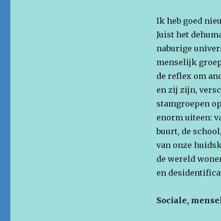
Ik heb goed nie
Juist het dehuma
naburige univers
menselijk groep
de reflex om ande
en zij zijn, vers
stamgroepen op 
enorm uiteen: va
buurt, de school
van onze huidsk
de wereld wonen
en desidentifica
Sociale, mense