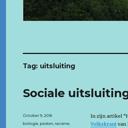
Tag: uitsluiting
Sociale uitsluiting 
Posted
October 9, 2016
In zijn artikel 
on
Tags
biologie
,
pesten
,
racisme
,
Volkskrant
van 