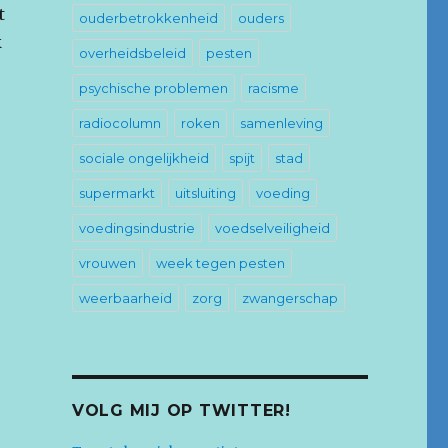
t
ouderbetrokkenheid
ouders
k
overheidsbeleid
pesten
psychische problemen
racisme
radiocolumn
roken
samenleving
sociale ongelijkheid
spijt
stad
supermarkt
uitsluiting
voeding
voedingsindustrie
voedselveiligheid
vrouwen
week tegen pesten
weerbaarheid
zorg
zwangerschap
VOLG MIJ OP TWITTER!