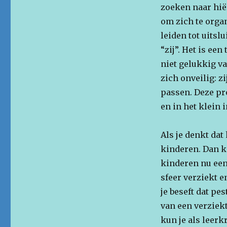
zoeken naar hiër
om zich te organ
leiden tot uitsl
“zij”. Het is ee
niet gelukkig va
zich onveilig: z
passen. Deze pro
en in het klein 
Als je denkt dat
kinderen. Dan k
kinderen nu een
sfeer verziekt e
je beseft dat p
van een verziekt
kun je als leerk