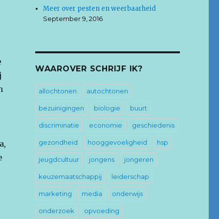
Meer over pesten en weerbaarheid
September 9, 2016
e
WAAROVER SCHRIJF IK?
j
n
allochtonen
autochtonen
bezuinigingen
biologie
buurt
discriminatie
economie
geschiedenis
gezondheid
hooggevoeligheid
hsp
a,
e
jeugdcultuur
jongens
jongeren
keuzemaatschappij
leiderschap
marketing
media
onderwijs
onderzoek
opvoeding