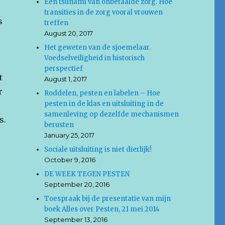
Een tsunami van onbetaalde zorg. Hoe
transities in de zorg vooral vrouwen
s
treffen
August 20, 2017
Het geweten van de sjoemelaar.
Voedselveiligheid in historisch
perspectief
t
August 1, 2017
r
Roddelen, pesten en labelen – Hoe
pesten in de klas en uitsluiting in de
samenleving op dezelfde mechanismen
s.
berusten
January 25, 2017
Sociale uitsluiting is niet dierlijk!
October 9, 2016
DE WEEK TEGEN PESTEN
September 20, 2016
Toespraak bij de presentatie van mijn
boek Alles over Pesten, 21 mei 2014
September 13, 2016