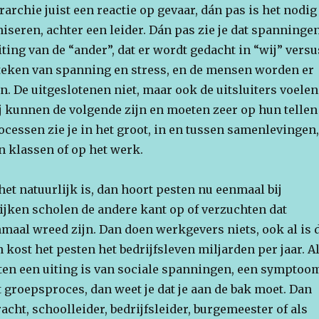
archie juist een reactie op gevaar, dán pas is het nodig
iseren, achter een leider. Dán pas zie je dat spanninge
uiting van de “ander”, dat er wordt gedacht in “wij” versu
n teken van spanning en stress, en de mensen worden er
n. De uitgeslotenen niet, maar ook de uitsluiters voelen
ij kunnen de volgende zijn en moeten zeer op hun tellen
cessen zie je in het groot, in en tussen samenlevingen,
in klassen of op het werk.
 het natuurlijk is, dan hoort pesten nu eenmaal bij
ijken scholen de andere kant op of verzuchten dat
maal wreed zijn. Dan doen werkgevers niets, ook al is 
n kost het pesten het bedrijfsleven miljarden per jaar. A
esten een uiting is van sociale spanningen, een symptoo
 groepsproces, dan weet je dat je aan de bak moet. Dan
racht, schoolleider, bedrijfsleider, burgemeester of als