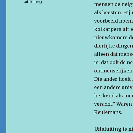
uitsluiting
mensen de neig
als beesten. Hi
voorbeeld noemd
koikarpers uit e
nieuwkomers de 
dierlijke dingen
alleen dat mense
is: dat ook de 
ontmenselijken v
Die ander hoeft 
een andere unive
herkend als mens
veracht.” Waren
Keulemans.
Uitsluiting is n