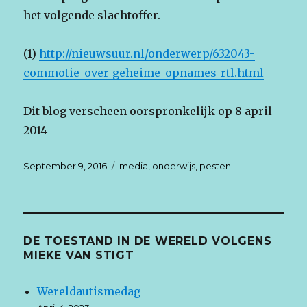
het volgende slachtoffer.
(1)
http://nieuwsuur.nl/onderwerp/632043-
commotie-over-geheime-opnames-rtl.html
Dit blog verscheen oorspronkelijk op 8 april
2014
Posted
September 9, 2016
Tags
media
,
onderwijs
,
pesten
on
DE TOESTAND IN DE WERELD VOLGENS
MIEKE VAN STIGT
Wereldautismedag