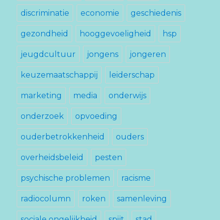
discriminatie
economie
geschiedenis
gezondheid
hooggevoeligheid
hsp
jeugdcultuur
jongens
jongeren
keuzemaatschappij
leiderschap
marketing
media
onderwijs
onderzoek
opvoeding
ouderbetrokkenheid
ouders
overheidsbeleid
pesten
psychische problemen
racisme
radiocolumn
roken
samenleving
sociale ongelijkheid
spijt
stad