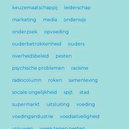
keuzemaatschappij
leiderschap
marketing
media
onderwijs
onderzoek
opvoeding
ouderbetrokkenheid
ouders
overheidsbeleid
pesten
psychische problemen
racisme
radiocolumn
roken
samenleving
sociale ongelijkheid
spijt
stad
supermarkt
uitsluiting
voeding
voedingsindustrie
voedselveiligheid
vrouwen
week tegen pesten